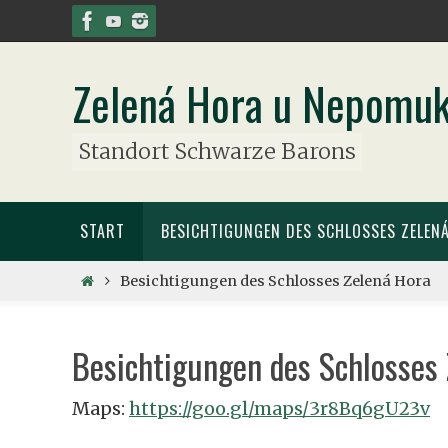
Zum
Inhalt
springen
Zelená Hora u Nepomu
Standort Schwarze Barons
Zum
START
BESICHTIGUNGEN DES SCHLOSSES ZELEN
Inhalt
springen
Start
Besichtigungen des Schlosses Zelená Hora
Besichtigungen des Schlosses
Maps:
https://goo.gl/maps/3r8Bq6gU23v