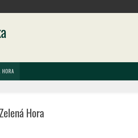
ka
Á HORA
 Zelená Hora