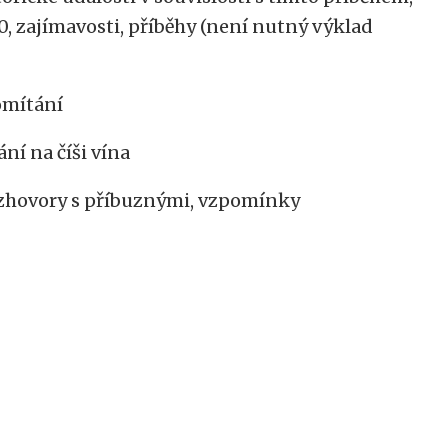
, zajímavosti, příběhy (není nutný výklad
omítání
ní na číši vína
rozhovory s příbuznými, vzpomínky