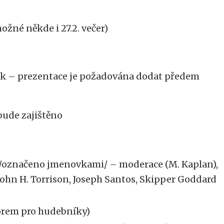
né někde i 27.2. večer)
ook – prezentace je požadována dodat předem
bude zajištěno
ebe /označeno jmenovkami/ – moderace (M. Kaplan),
 John H. Torrison, Joseph Santos, Skipper Goddard
torem pro hudebníky)