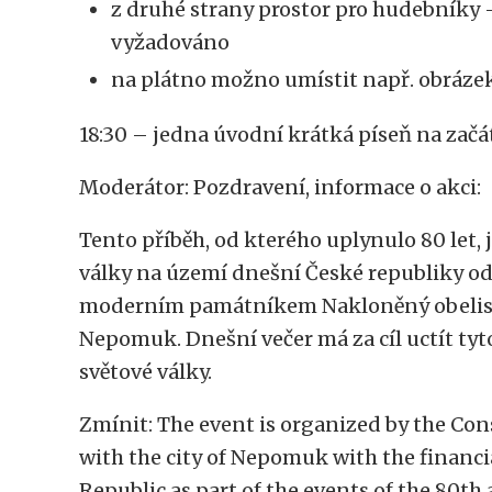
z druhé strany prostor pro hudebníky –
vyžadováno
na plátno možno umístit např. obrázek 
18:30 – jedna úvodní krátká píseň na začá
Moderátor: Pozdravení, informace o akci:
Tento příběh, od kterého uplynulo 80 let, 
války na území dnešní České republiky o
moderním památníkem Nakloněný obelisk 
Nepomuk. Dnešní večer má za cíl uctít tyt
světové války.
Zmínit: The event is organized by the Con
with the city of Nepomuk with the financia
Republic as part of the events of the 80th