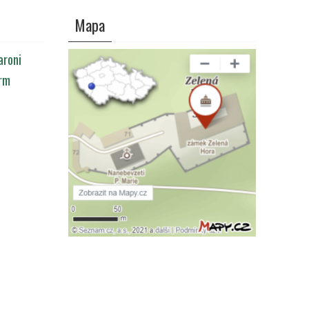
Mapa
aroni
arm