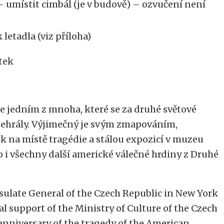
 umístit cimbál (je v budově) – ozvučení není
letadla (viz příloha)
tek
je jedním z mnoha, které se za druhé světové
dehrály. Výjimečný je svým zmapováním,
na místě tragédie a stálou expozicí v muzeu
o i všechny další americké válečné hrdiny z Druhé
sulate General of the Czech Republic in New York
l support of the Ministry of Culture of the Czech
 anniversary of the tragedy of the American