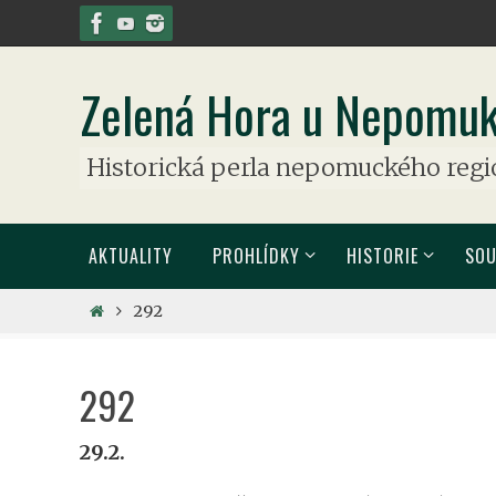
Přeskočit
na
obsah
Zelená Hora u Nepomu
Historická perla nepomuckého reg
Přeskočit
AKTUALITY
PROHLÍDKY
HISTORIE
SO
na
obsah
Home
292
292
29.2.