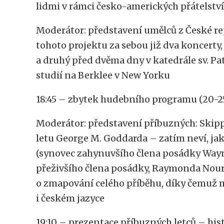
lidmi v rámci česko-amerických přátelstv
Moderátor: představení umělců z České re
tohoto projektu za sebou již dva koncerty
a druhý před dvěma dny v katedrále sv. Pa
studií na Berklee v New Yorku
18:45 – zbytek hudebního programu (20-2
Moderátor: představení příbuzných: Skip
letu George M. Goddarda – zatím neví, jak
(synovec zahynuvšího člena posádky Wayn
přeživšího člena posádky, Raymonda Nouryho
o zmapování celého příběhu, díky čemuž 
i českém jazyce
19:10 – prezentace příbuzných letců – hist