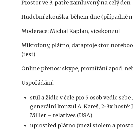
Prostor ve 3. patře zamluvený na celý den
Hudební zkouška: během dne (případně mož
Moderace: Michal Kaplan, vícekonzul
Mikrofony, plátno, dataprojektor, noteb
(test)
Online přenos: skype, promítání apod. ne
Uspořádání:
stůl a židle v čele pro 5 osob vedle s
generální konzul A. Kareš, 2-3x hosté:
Miller – relatives (USA)
uprostřed plátno (mezi stolem a pros