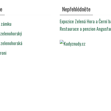
ie
Nepřehlédněte
Expozice Zelená Hora a Černí b
e zámku
Restaurace a penzion Angusf
 zelenohorský
 zelenohorská
roni