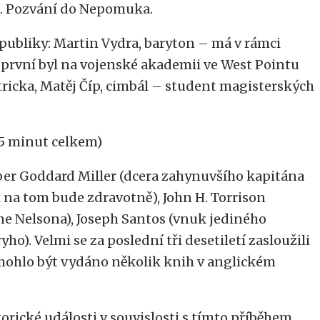
í. Pozvání do Nepomuka.
publiky: Martin Vydra, baryton – má v rámci
, první byl na vojenské akademii ve West Pointu
tricka, Matěj Číp, cimbál – student magisterských
5 minut celkem)
per Goddard Miller (dcera zahynuvšího kapitána
 na tom bude zdravotně), John H. Torrison
e Nelsona), Joseph Santos (vnuk jediného
). Velmi se za poslední tři desetiletí zasloužili
mohlo být vydáno několik knih v anglickém
orické události v souvislosti s tímto příběhem,