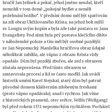
hrnčíř Jan Jelínek a pekař, jehož jméno neudal, kteří
nemohli v tom domě „pokojně bydlet a neměli
požehnání božího“. V předsíni domu měl být spatřován
na zdi obraz Ukřižovaného Krista, na jehož bok mířil
sv. Longin svým kopím a byla zde také postava sv. Jana
Evangelisty. Pod nimi byla prý postava klečícího dítěte
v náboženské poloze a tím měl být osobně pozdější
sv. Jan Nepomucký. Manželka hrnčířova obraz údajně
několikrát zabílila, ale vápno z obrazu Krista vždy
opadalo. Dům byl později zbořen, ale zeď s obrazem
zůstala neporušena. Před tímto obrazem se
zastavovala procesí a lid se často modlil. Jak uvádí
historik umění Karel Stejskal, starý dům byl patrně
původně domem klášterním zdobeným freskami
(proto vápno opadávalo), snad i rychtou. Jak víme
z historických pramenů, otec světce, Velfín (Wolfgang)
byl před rokem 1372 nepomuckým rychtářem. Pocházel