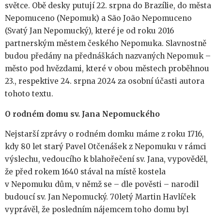
světce. Obě desky putují 22. srpna do Brazílie, do města
Nepomuceno (Nepomuk) a São João Nepomuceno
(Svatý Jan Nepomucký), které je od roku 2016
partnerským městem českého Nepomuka. Slavnostně
budou předány na přednáškách nazvaných Nepomuk –
město pod hvězdami, které v obou městech proběhnou
23., respektive 24. srpna 2024 za osobní účasti autora
tohoto textu.
O rodném domu sv. Jana Nepomuckého
Nejstarší zprávy o rodném domku máme z roku 1716,
kdy 80 let starý Pavel Otčenášek z Nepomuku v rámci
výslechu, vedoucího k blahořečení sv. Jana, vypověděl,
že před rokem 1640 stával na místě kostela
v Nepomuku dům, v němž se – dle pověsti – narodil
budoucí sv. Jan Nepomucký. 70letý Martin Havlíček
vyprávěl, že posledním nájemcem toho domu byl