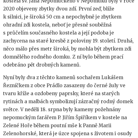
kostela sv. Jana Nepomuckého v Nepomuku byly v roce
2020 objeveny zbytky dvou zdí. První zeď, blíže
k silnici, je široká 50 cm a nepochybně je zbytkem
ohradní zdi kostela, neboť je přesně souběžná
s průčelím současného kostela a její podoba je
zachycena na staré kresbě z poloviny 19. století. Druhá,
něco málo přes metr široká, by mohla být zbytkem zdi
domnělého rodného domku. Z ní bylo během prací
odebráno pět drobných kamenů.
Nyní byly dva z těchto kamenů sochařem Lukášem
Řezníčkem z obce Prádlo zasazeny do černé žuly ve
tvaru kříže a ozdobeny paprsky, které na starých
rytinách a malbách symbolizují zázračný rodný domek
světce. V neděli 18. srpna byly kameny požehnány
nepomuckým farářem P. Jiřím Špiříkem v kostele na
Zelené Hoře během poutní mše k Panně Marii
Zelenohorské, která je úzce spojena s životem i osudy