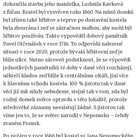
dokončila stavbu jeho manželka, Ludmila Kavková
z Říčan. Kostel byl vysvěcen roku 1660. Na místě domků
byl zřízen také hřbitov a teprve po dostavění kostela
byla zbourána i zeď se zázračnou malbou, aby mohl být
hřbitov používán. Takto vypověděl dobový pamětník
Pavel Otčenášek v roce 1716. To odpovídá nalezené
situaci v roce 2020, protože bývalá hřbitovní zeď je
blíže ulice. Nutno zároveň podotknout, že se výpovědi
jednotlivých pamětníků té doby v dané věci rozcházejí,
někteří kladou zeď blíže k centrálnímu oltáři, jiní více
k hlavnímu vchodu kostela. 100 % jistotu tak v dané
věci již mít nikdy nebudeme, stejně tak v tom, zda byl
rodný domek světce opravdu v této lokalitě, protože
středověké záznamy neexistují žádné. S jistotou tak
víme jen to, že se světec narodil v Nepomuku – tehdy
zvaném Pomuk.
Po požáru v roce 1686 byl kostel sv. Jana Nepomuckého