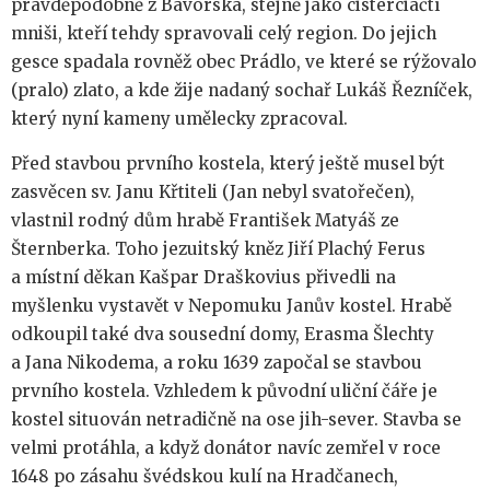
pravděpodobně z Bavorska, stejně jako cisterciáčtí
mniši, kteří tehdy spravovali celý region. Do jejich
gesce spadala rovněž obec Prádlo, ve které se rýžovalo
(pralo) zlato, a kde žije nadaný sochař Lukáš Řezníček,
který nyní kameny umělecky zpracoval.
Před stavbou prvního kostela, který ještě musel být
zasvěcen sv. Janu Křtiteli (Jan nebyl svatořečen),
vlastnil rodný dům hrabě František Matyáš ze
Šternberka. Toho jezuitský kněz Jiří Plachý Ferus
a místní děkan Kašpar Draškovius přivedli na
myšlenku vystavět v Nepomuku Janův kostel. Hrabě
odkoupil také dva sousední domy, Erasma Šlechty
a Jana Nikodema, a roku 1639 započal se stavbou
prvního kostela. Vzhledem k původní uliční čáře je
kostel situován netradičně na ose jih-sever. Stavba se
velmi protáhla, a když donátor navíc zemřel v roce
1648 po zásahu švédskou kulí na Hradčanech,